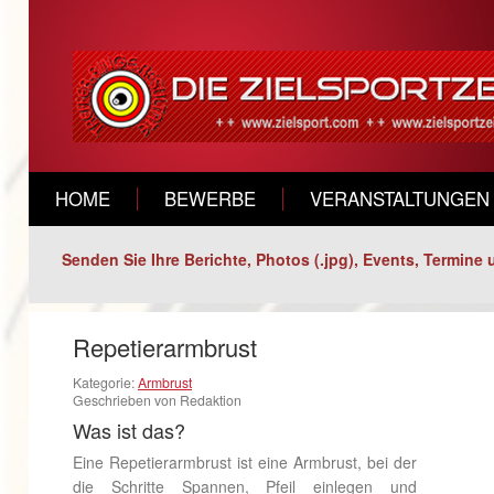
HOME
BEWERBE
VERANSTALTUNGEN
Senden Sie Ihre Berichte, Photos (.jpg), Events, Termine 
Repetierarmbrust
Kategorie:
Armbrust
Geschrieben von Redaktion
Was ist das?
Eine Repetierarmbrust ist eine Armbrust, bei der
die Schritte Spannen, Pfeil einlegen und