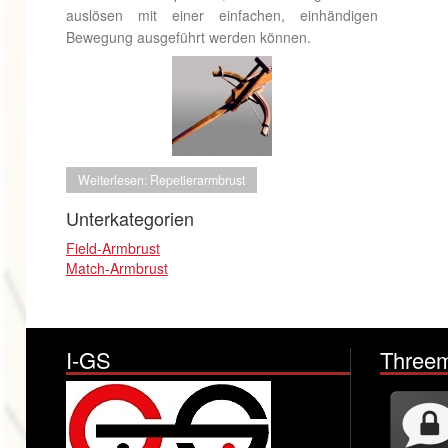
auslösen mit einer einfachen, einhändigen
Bewegung ausgeführt werden können.
Weiterlesen: Repetierarmbrust
Unterkategorien
Field-Armbrust
Match-Armbrust
I-GS
Three