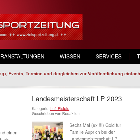
ERANSTALTUNGEN
WISSEN
SERVICES
pg), Events, Termine und dergleichen zur Veröffentlichung einfach 
Landesmeisterschaft LP 2023
Kategorie:
Luft-Pistole
Geschrieben von Redaktion
Sechs Mal (6x !!!) Gold für
Familie Auprich bei der
und einen
Landesmeisterschaft LP,
b als