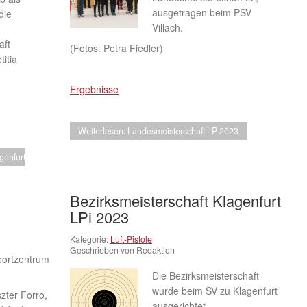
ausgetragen beim PSV
die
Villach.
aft
(Fotos: Petra Fiedler)
itia
Ergebnisse
Weiterlesen: Landesmeisterschaft LP 2023
genfurt
Bezirksmeisterschaft Klagenfurt
LPi 2023
Kategorie:
Luft-Pistole
Geschrieben von Redaktion
Sportzentrum
Die Bezirksmeisterschaft
wurde beim SV zu Klagenfurt
zter Forro,
ausgerichtet.