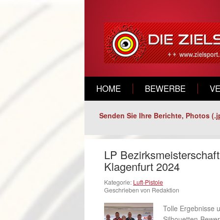
HOME
BEWERBE
V
Senden Sie Ihre Berichte, Photos (.j
LP Bezirksmeisterschaft
Klagenfurt 2024
Kategorie:
Luft-Pistole
Geschrieben von Redaktion
Tolle Ergebnisse 
Silhouetten-Bewer