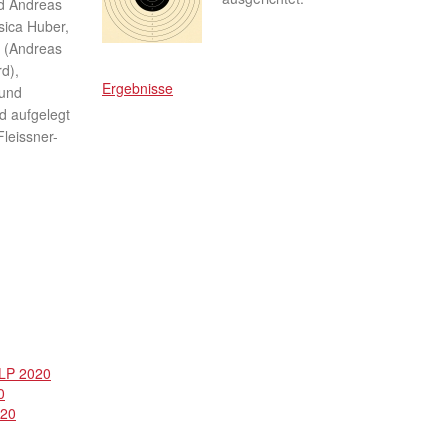
nd Andreas
sica Huber,
 (Andreas
d),
Ergebnisse
 und
d aufgelegt
leissner-
 LP 2020
0
020