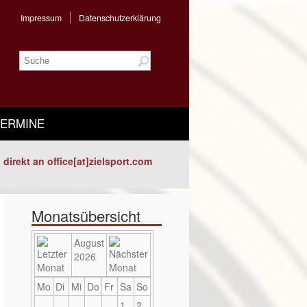
Impressum
Datenschutzerklärung
TERMINE
direkt an office[at]zielsport.com
Monatsübersicht
August
2026
Mo
Di
Mi
Do
Fr
Sa
So
1
2