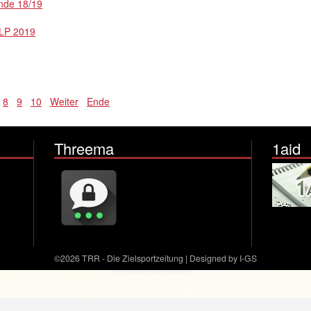
nde 18/19
 LP 2019
8
9
10
Weiter
Ende
Threema
1aid
©2026 TRR - Die Zielsportzeitung | Designed by I-GS