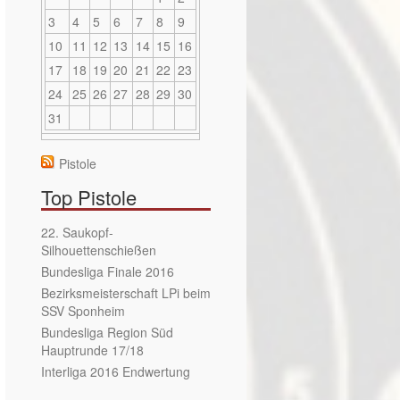
3
4
5
6
7
8
9
10
11
12
13
14
15
16
17
18
19
20
21
22
23
24
25
26
27
28
29
30
31
Pistole
Top Pistole
22. Saukopf-
Silhouettenschießen
Bundesliga Finale 2016
Bezirksmeisterschaft LPi beim
SSV Sponheim
Bundesliga Region Süd
Hauptrunde 17/18
Interliga 2016 Endwertung