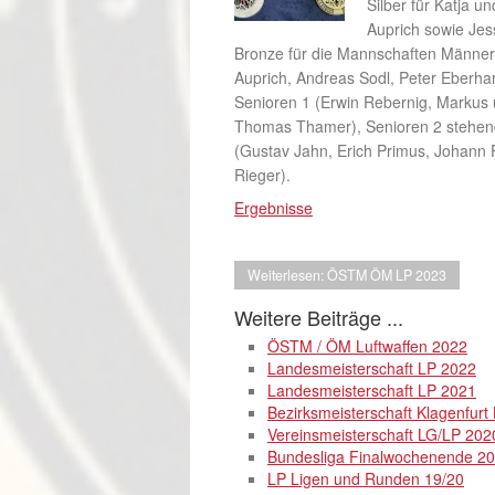
Silber für Katja u
Auprich sowie Jes
Bronze für die Mannschaften Männer
Auprich, Andreas Sodl, Peter Eberhar
Senioren 1 (Erwin Rebernig, Markus
Thomas Thamer), Senioren 2 stehen
(Gustav Jahn, Erich Primus, Johann F
Rieger).
Ergebnisse
Weiterlesen: ÖSTM ÖM LP 2023
Weitere Beiträge ...
ÖSTM / ÖM Luftwaffen 2022
Landesmeisterschaft LP 2022
Landesmeisterschaft LP 2021
Bezirksmeisterschaft Klagenfurt
Vereinsmeisterschaft LG/LP 202
Bundesliga Finalwochenende 2
LP Ligen und Runden 19/20