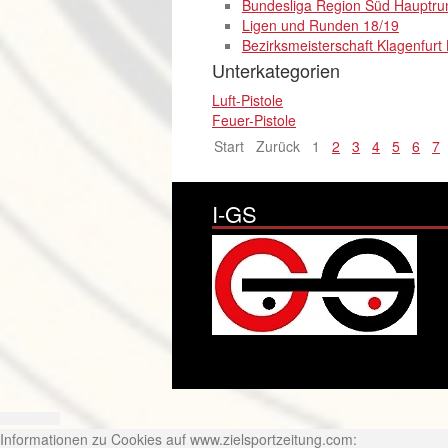
Bundesliga Region Süd Hauptru
Ligen und Runden 18/19
Bezirksmeisterschaft Klagenfurt
Unterkategorien
Luft-Pistole
Feuer-Pistole
Start
Zurück
1
2
3
4
5
6
7
I-GS
Informationen zu Cookies auf www.zielsportzeitung.com: